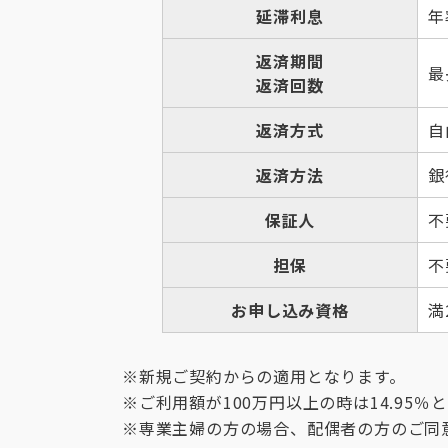
延滞利息
年
返済期間
最
返済回数
返済方式
自
返済方法
銀
保証人
不
担保
不
お申し込み資格
満
※新規ご契約からの適用となります。
※ご利用額が100万円以上の時は14.95％
※専業主婦の方の場合、配偶者の方のご同