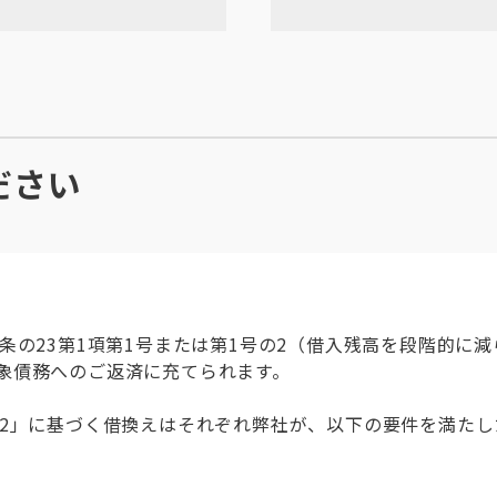
ださい
条の23第1項第1号または第1号の2（借入残高を段階的に
象債務へのご返済に充てられます。
の2」に基づく借換えはそれぞれ弊社が、以下の要件を満た