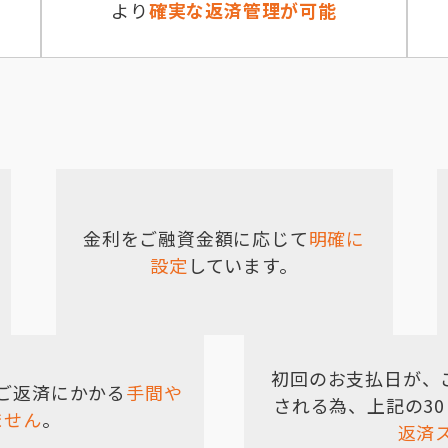
より
確実な返済管理が可能
金利をご融資金額に応じて
明確に
設定
しています。
初回のお支払日が、ご
ご返済にかかる
手間や
される為、上記の3
ません
。
返済